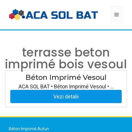
Aller
au
MEN
contenu
terrasse beton
imprimé bois vesoul
Béton Imprimé Vesoul
ACA SOL BAT • Béton Imprimé Vesoul • …
Vezi detalii
Béton Imprimé Autun