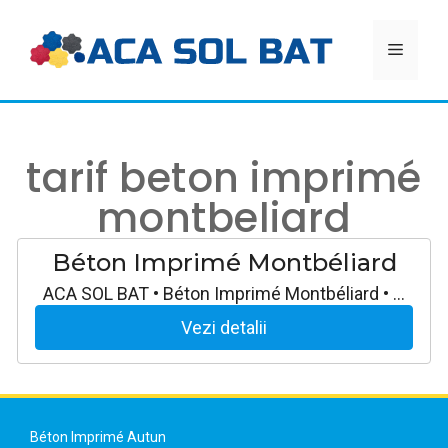
Aller
au
MEN
contenu
tarif beton imprimé
montbeliard
Béton Imprimé Montbéliard
ACA SOL BAT • Béton Imprimé Montbéliard • …
Vezi detalii
Béton Imprimé Autun