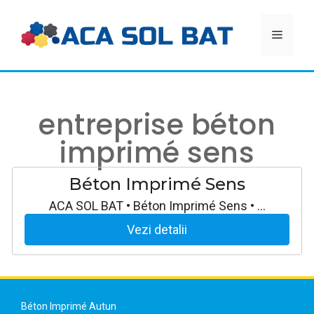
Aller
au
MEN
contenu
entreprise béton
imprimé sens
Béton Imprimé Sens
ACA SOL BAT • Béton Imprimé Sens • …
Vezi detalii
Béton Imprimé Autun