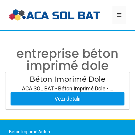
Aller
au
MEN
contenu
entreprise béton
imprimé dole
Béton Imprimé Dole
ACA SOL BAT • Béton Imprimé Dole • …
Vezi detalii
Béton Imprimé Autun